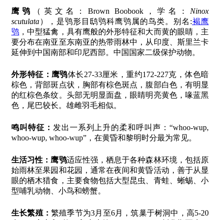
鹰鸮
（英文名：Brown Boobook，学名：
Ninox
scutulata
），是鸮形目鸱鸮科鹰鸮属的鸟类。别名:
褐鹰
鸮
，中型猛禽，具有鹰般的外形特征和大而黄的眼睛，主
要分布在南亚至东南亚的热带雨林中，从印度、斯里兰卡
延伸到中国南部和印尼西部。中国国家二级保护动物。
外形特征：
鹰鸮
体长27-33厘米，重约172-227克，体色暗
棕色，背部斑点状，胸部有棕色斑点，腹部白色，有明显
的红棕色条纹。头部无明显面盘，眼睛明亮黄色，喙蓝黑
色，尾巴较长。雄雌羽毛相似。
鸣叫特征：
发出一系列上升的柔和呼叫声：“whoo-wup,
whoo-wup, whoo-wup”，在黄昏和黎明时分最为常见。
生活习性：
鹰鸮
适应性强，栖息于各种森林环境，包括原
始雨林至果园和花园，通常在夜间和黄昏活动，善于从显
眼的栖木猎食，主要食物包括大型昆虫、青蛙、蜥蜴、小
型哺乳动物、小鸟和螃蟹。
生长繁殖：
繁殖季节为3月至6月，筑巢于树洞中，高5-20