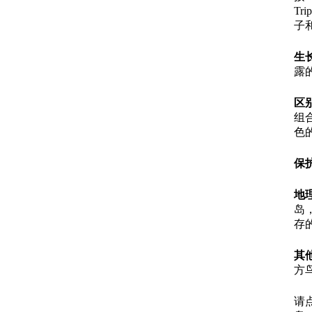
Tr
子和
生
露
区
组
色
保
地
岛
存
其
方
请