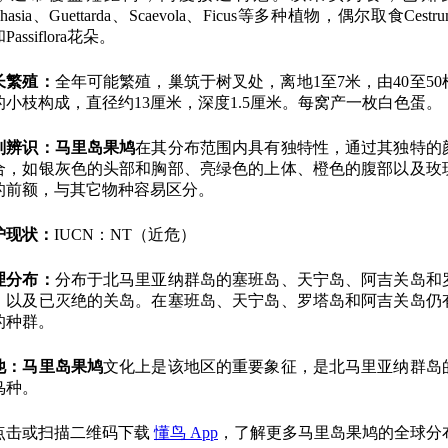
iphasia、Guettarda、Scaevola、Ficus等多种植物，偶尔取食Cestr
Passiflora花朵。
长繁殖：
全年可能繁殖，巢筑于树叉处，离地1至7米，由40至50
的小枝构成，直径约13厘米，深度1.5厘米。每窝产一枚白色蛋。
别辨识：
马里岛果鸠
在其分布范围内具有独特性，通过其独特的
合，如银灰色的头部和胸部、亮绿色的上体、橙色的腹部以及玫
的前额，与其它物种容易区分。
护现状：
IUCN：NT（近危）
理分布：
分布于北马里亚纳群岛的塞班岛、天宁岛、阿吉关岛和
，以及已灭绝的关岛。在塞班岛、天宁岛、罗塔岛和阿吉关岛仍
的种群。
他：
马里岛果鸠
文化上是该地区的重要象征，是北马里亚纳群岛
鸟种。
点击或扫描二维码下载
懂鸟 App
，了解更多马里岛果鸠的全球分