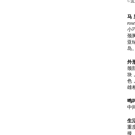
©
黄
马
rose
小
颈
亚
岛
外
颈
块
色
雄
鸣
中
生
重
接