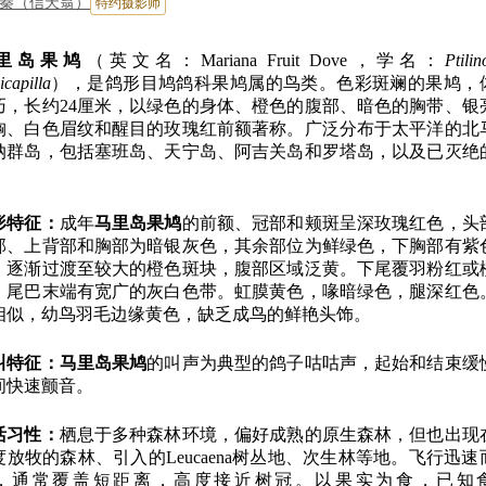
秦（信天翁）
特约摄影师
里岛果鸠
（英文名：Mariana Fruit Dove，学名：
Ptili
icapilla
），是鸽形目鸠鸽科果鸠属的鸟类。色彩斑斓的果鸠，
巧，长约24厘米，以绿色的身体、橙色的腹部、暗色的胸带、银
胸、白色眉纹和醒目的玫瑰红前额著称。广泛分布于太平洋的北
纳群岛，包括塞班岛、天宁岛、阿吉关岛和罗塔岛，以及已灭绝
。
形特征：
成年
马里岛果鸠
的前额、冠部和颊斑呈深玫瑰红色，头
部、上背部和胸部为暗银灰色，其余部位为鲜绿色，下胸部有紫
，逐渐过渡至较大的橙色斑块，腹部区域泛黄。下尾覆羽粉红或
，尾巴末端有宽广的灰白色带。虹膜黄色，喙暗绿色，腿深红色
相似，幼鸟羽毛边缘黄色，缺乏成鸟的鲜艳头饰。
叫特征：
马里岛果鸠
的叫声为典型的鸽子咕咕声，起始和结束缓
间快速颤音。
活习性：
栖息于多种森林环境，偏好成熟的原生森林，但也出现
度放牧的森林、引入的Leucaena树丛地、次生林等地。飞行迅速
，通常覆盖短距离，高度接近树冠。以果实为食，已知