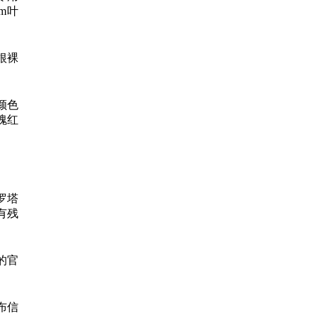
um叶
根裸
颜色
瑰红
罗塔
有残
的官
布信