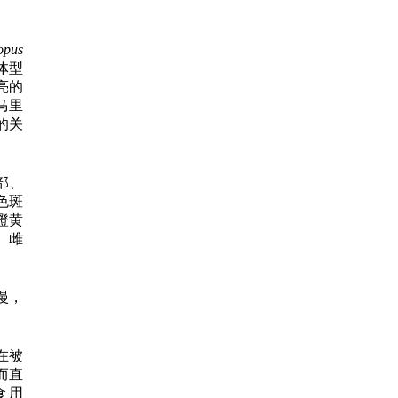
nopus
体型
亮的
马里
的关
部、
色斑
橙黄
。雌
慢，
在被
而直
食用