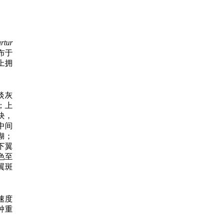
rtur
布于
上拥
淡灰
；上
块，
中间
糊；
下翼
色至
翼斑
速度
钟重