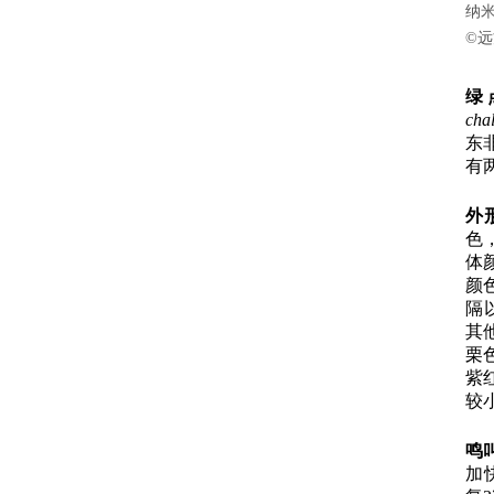
纳米
©
远
绿
chal
东
有
外
色
体
颜
隔
其
栗
紫
较
鸣
加