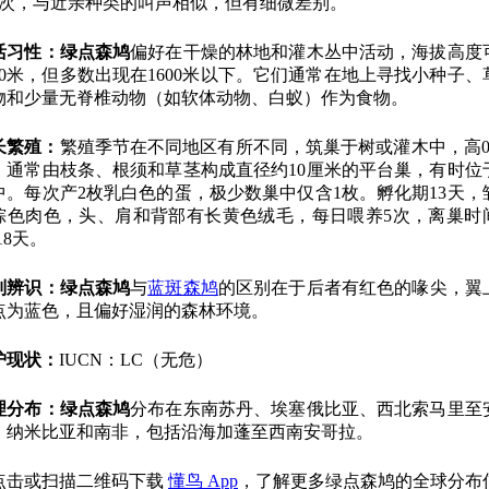
3次，与近亲种类的叫声相似，但有细微差别。
活习性：
绿点森鸠
偏好在干燥的林地和灌木丛中活动，海拔高度
000米，但多数出现在1600米以下。它们通常在地上寻找小种子、
物和少量无脊椎动物（如软体动物、白蚁）作为食物。
长繁殖：
繁殖季节在不同地区有所不同，筑巢于树或灌木中，高0.5
，通常由枝条、根须和草茎构成直径约10厘米的平台巢，有时位
中。每次产2枚乳白色的蛋，极少数巢中仅含1枚。孵化期13天，
棕色肉色，头、肩和背部有长黄色绒毛，每日喂养5次，离巢时
-18天。
别辨识：
绿点森鸠
与
蓝斑森鸠
的区别在于后者有红色的喙尖，翼
点为蓝色，且偏好湿润的森林环境。
护现状：
IUCN：LC（无危）
理分布：
绿点森鸠
分布在东南苏丹、埃塞俄比亚、西北索马里至
、纳米比亚和南非，包括沿海加蓬至西南安哥拉。
点击或扫描二维码下载
懂鸟 App
，了解更多绿点森鸠的全球分布