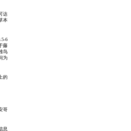
可达
草本
-6
于藤
雏鸟
间为
上的
安哥
信息