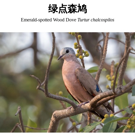
绿点森鸠
Emerald-spotted Wood Dove
Turtur chalcospilos