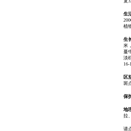
复
生
2
植
生
米
蔓
淡
16
区
斑
保
地
拉
请