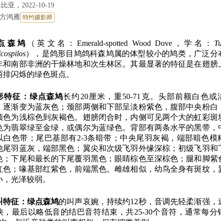
比亚，2022-10-19
方鸿雁
特约摄影师
点森鸠
（英文名：Emerald-spotted Wood Dove，学名：
Tu
cospilos
），是鸽形目鸠鸽科森鸠属的体型较小的鸠类，广泛分
非和南部非洲的干燥林地和次生林区。其最显著的特征是在翅膀
两排闪烁的绿色斑点。
形特征：
绿点森鸠
长约20厘米，重50-71克。头部前额白色或
，逐渐变为蓝灰色；颈部两侧和下部呈淡粉紫色，腹部中央粉白
颜色为浅棕色到灰褐色。翅膀闭合时，内侧可见两个大的虹彩斑
色为翡翠绿至金绿，或偶尔为蓝绿色。背部有两条水平的黑带，
以白色带；尾巴基部有2-3条暗带；中央尾羽灰褐，端部暗色模
他尾羽蓝灰，端部黑色；翼尖和次级飞羽外缘深棕；初级飞羽和
色；下尾和最长的下尾覆羽黑色；眼睛棕色至深棕色；腿和脚紫
红色；喙基部红紫色，前端黑色。雌雄相似，幼鸟全身有斑纹，
小，光泽较弱。
叫特征：
绿点森鸠
的叫声哀婉，持续约12秒，音调先轻柔渐强，
快，最后以略低音的结巴音符结束，共25-30个音符，通常每分