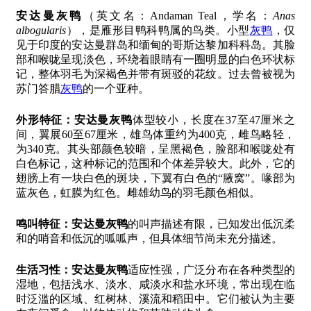
安达曼灰鸭
（英文名：Andaman Teal，学名：
Anas
albogularis
），是雁形目鸭科鸭属的鸟类。小型
灰鸭
，仅
见于印度的安达曼群岛和缅甸的哥斯达黎加科科岛。其脸
部和喉咙呈现淡色，环绕着眼睛有一圈明显的白色环状标
记，整体羽毛为深褐色并带有斑驳的花纹。过去曾被视为
苏门答腊
灰鸭
的一个亚种。
外形特征：
安达曼灰鸭
体型较小，长度在37至47厘米之
间，翼展60至67厘米，雄鸟体重约为400克，雌鸟略轻，
为340克。其头部颜色较暗，呈黑褐色，脸部和喉咙处有
白色标记，这种标记的范围和个体差异较大。此外，它的
翅膀上有一块白色的斑块，下翼有白色的“腋窝”。喙部为
蓝灰色，虹膜为红色。雌雄幼鸟的羽毛颜色相似。
鸣叫特征：
安达曼灰鸭
的叫声描述有限，已知发出低沉柔
和的哨音和低沉的呱呱声，但具体细节尚未充分描述。
生活习性：
安达曼灰鸭
适应性强，广泛分布在各种类型的
湿地，包括浅水、淡水、咸淡水和盐水环境，常出现在临
时泛滥的区域、红树林、溪流和稻田中。它们被认为主要