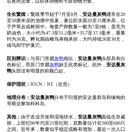
在夜间觅食，以软体动物和节肢动物为食。
生长繁殖：
繁殖季节始于7月至8月，
安达曼灰鸭
通常在20
至50厘米深的池塘中筑巢，巢位距水面20至35厘米高，位
于芦苇丛或树洞中。每窝产卵数量一般为7至8枚，蛋壳为
奶油色，大小约为47.3至51.2毫米×35.7至37.3毫米，重量
约为36克。孵化期由雌鸟单独承担，大约持续26至30天，
雄鸟则守护巢穴。
区别辨识：
与苏门答腊
灰鸭
相比，
安达曼灰鸭
头部具有白
色标记，而苏门答腊
灰鸭
缺乏此类标记。此外，
安达曼灰
鸭
头部没有明显的前额凸起。
保护现状：
IUCN：NT（近危）
地理分布：
安达曼灰鸭
分布于印度的安达曼群岛和缅甸的
哥斯达黎加科科岛。
其他：
由于农业开发和湿地排水，
安达曼灰鸭
面临生存威
胁，上世纪90年代至21世纪初，其数量估计在500至600只
之间。近年来，数量似乎稳定或略有增加，最近一次人口