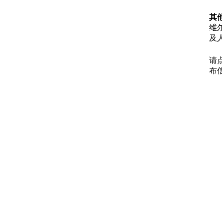
其
维
及
请
布