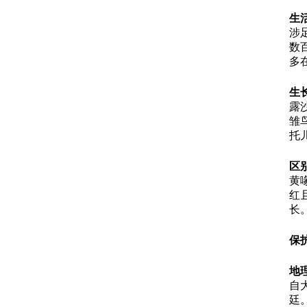
生
涉
数
多
生
露
雏
托
区
黄
红
长
保
地
自
廷