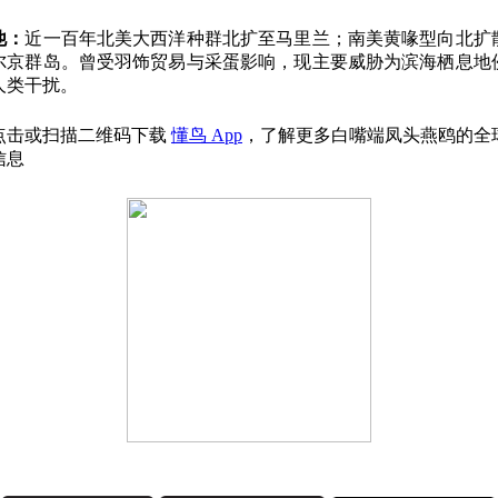
他：
近一百年北美大西洋种群北扩至马里兰；南美黄喙型向北扩
尔京群岛。曾受羽饰贸易与采蛋影响，现主要威胁为滨海栖息地
人类干扰。
点击或扫描二维码下载
懂鸟 App
，了解更多白嘴端凤头燕鸥的全
信息