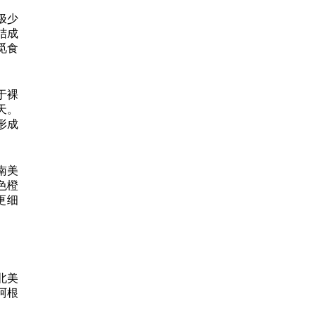
极少
结成
觅食
于裸
天。
形成
南美
色橙
更细
北美
阿根