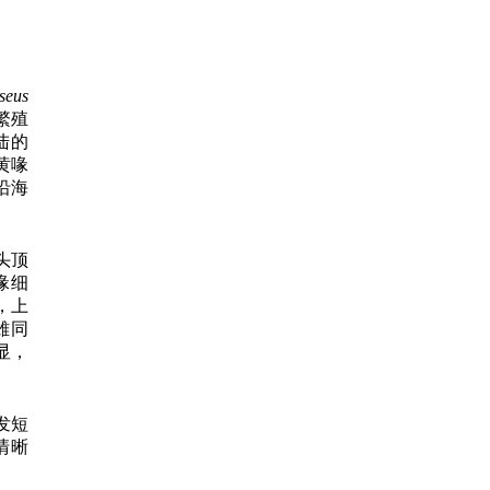
seus
繁殖
陆的
美黄喙
南沿海
头顶
喙细
，上
雄同
显，
发短
奏清晰