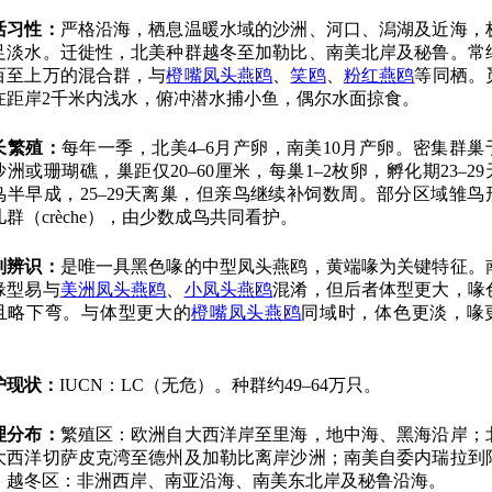
活习性：
严格沿海，栖息温暖水域的沙洲、河口、潟湖及近海，
足淡水。迁徙性，北美种群越冬至加勒比、南美北岸及秘鲁。常
百至上万的混合群，与
橙嘴凤头燕鸥
、
笑鸥
、
粉红燕鸥
等同栖。
在距岸2千米内浅水，俯冲潜水捕小鱼，偶尔水面掠食。
长繁殖：
每年一季，北美4–6月产卵，南美10月产卵。密集群巢
沙洲或珊瑚礁，巢距仅20–60厘米，每巢1–2枚卵，孵化期23–29
鸟半早成，25–29天离巢，但亲鸟继续补饲数周。部分区域雏鸟
儿群（crèche），由少数成鸟共同看护。
别辨识：
是唯一具黑色喙的中型凤头燕鸥，黄端喙为关键特征。
喙型易与
美洲凤头燕鸥
、
小凤头燕鸥
混淆，但后者体型更大，喙
且略下弯。与体型更大的
橙嘴凤头燕鸥
同域时，体色更淡，喙
。
护现状：
IUCN：LC（无危）。种群约49–64万只。
理分布：
繁殖区：欧洲自大西洋岸至里海，地中海、黑海沿岸；
大西洋切萨皮克湾至德州及加勒比离岸沙洲；南美自委内瑞拉到
。越冬区：非洲西岸、南亚沿海、南美东北岸及秘鲁沿海。