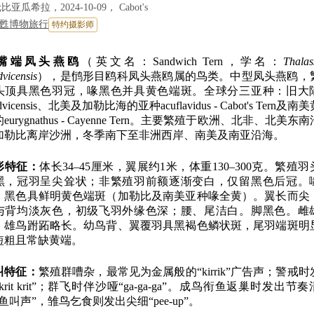
比亚瓜希拉，2024-10-09， Cabot's
甦博物旅行
特约摄影师
嘴端凤头燕鸥
（英文名：Sandwich Tern，学名：
Thalas
dvicensis
），是鸻形目鸥科凤头燕鸥属的鸟类。中型凤头燕鸥，
头顶具黑色羽冠，喙黑色并具黄色端斑。全球分三亚种：旧大
ndvicensis、北美及加勒比海的亚种acuflavidus - Cabot's Tern及南
eurygnathus - Cayenne Tern。主要繁殖于欧洲、北非、北美东
加勒比离岸沙洲，冬季南下至非洲西岸、南美及南亚沿海。
形特征：
体长34–45厘米，翼展约1米，体重130–300克。繁殖羽
黑，冠羽呈尖耸状；非繁殖羽前额逐渐变白，仅留黑色后冠。
，黑色具鲜明黄色端斑（加勒比及南美亚种喙全黄）。翼长而尖
与背均淡灰色，初级飞羽外缘色深；腰、尾洁白。脚黑色。雌
，雄鸟跗跖略长。幼鸟背、翼覆羽具黑褐色鳞状斑，尾羽端斑明
短粗且常缺黄端。
叫特征：
繁殖群嘈杂，最常见为金属般的“kirrik”广告声；警戒时
krit krit”；群飞时伴沙哑“ga-ga-ga”。成鸟衔鱼返巢时发出节
鱼叫声”，雏鸟乞食则发出尖细“pee-up”。