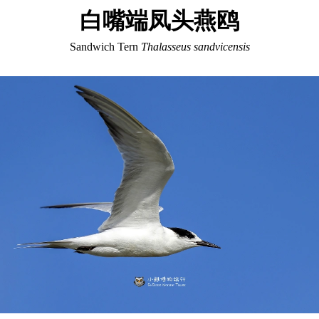
白嘴端凤头燕鸥
Sandwich Tern
Thalasseus sandvicensis