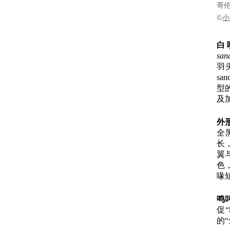
哥伦
©
小
白
san
羽
sa
型的
及
外
全
长
翼
色
喙
鸣
促“
的“