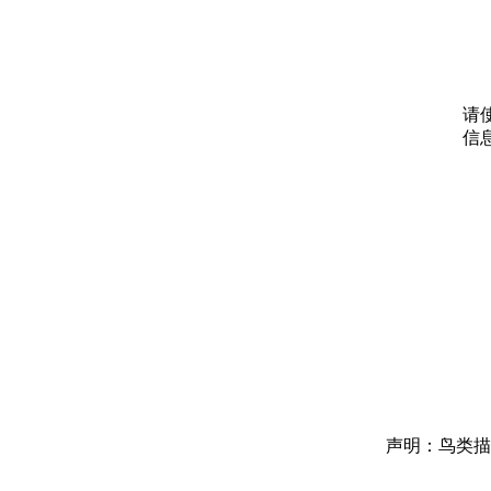
请
信
声明：鸟类描