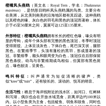
橙嘴凤头燕鸥
（英文名：Royal Tern，学名：
Thalasseus
maximus
），是鸻形目鸥科凤头燕鸥属的鸟类。主要分布
在美洲，从北美到南美的沿海地区都有其踪迹。这种燕鸥
以其橙色的喙、灰白色的羽毛和黑色的顶冠而著称，体长
介于45至50厘米之间，翼展可达125至135厘米。
外形特征：
橙嘴凤头燕鸥
拥有长长的橙红色喙，喙尖有明
显的弯钩，成年个体头部有完整的黑色顶冠，冬季时顶冠
变得斑驳。上体呈淡灰色，下体白色，尾巴深叉状，腿部
黑色。在繁殖季节，头顶有蓬松的黑羽，形成显著的顶
冠。非繁殖季，额头和眼周变为白色，顶冠仅在后部保留
黑色条纹。幼鸟与非繁殖期成鸟相似，但翼部有黑色斑
点，喙色较淡，呈黄色。
鸣叫特征：
叫声通常为短促清晰的啸声，类
似“kree”或“tsirr”，还有较长的、滚动的、悦耳的哨音。
生活习性：
栖息于海岸线附近的浅水区，如河口、红树林
和泻湖，偶尔也会在开放水域觅食，距离岸边约100米以
内。以小型鱼类为主食，包括鳀鱼、弱鱼和鼓鱼，同时也