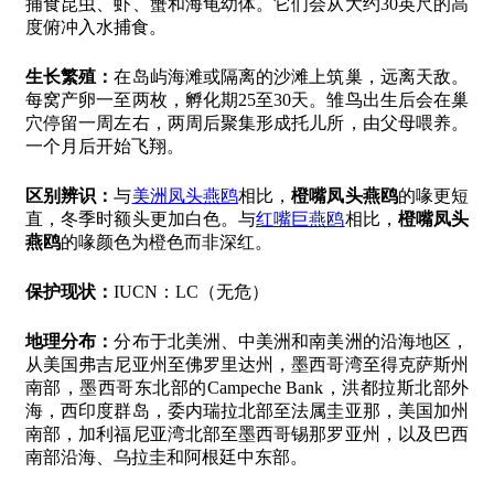
捕食昆虫、虾、蟹和海龟幼体。它们会从大约30英尺的高
度俯冲入水捕食。
生长繁殖：
在岛屿海滩或隔离的沙滩上筑巢，远离天敌。
每窝产卵一至两枚，孵化期25至30天。雏鸟出生后会在巢
穴停留一周左右，两周后聚集形成托儿所，由父母喂养。
一个月后开始飞翔。
区别辨识：
与
美洲凤头燕鸥
相比，
橙嘴凤头燕鸥
的喙更短
直，冬季时额头更加白色。与
红嘴巨燕鸥
相比，
橙嘴凤头
燕鸥
的喙颜色为橙色而非深红。
保护现状：
IUCN：LC（无危）
地理分布：
分布于北美洲、中美洲和南美洲的沿海地区，
从美国弗吉尼亚州至佛罗里达州，墨西哥湾至得克萨斯州
南部，墨西哥东北部的Campeche Bank，洪都拉斯北部外
海，西印度群岛，委内瑞拉北部至法属圭亚那，美国加州
南部，加利福尼亚湾北部至墨西哥锡那罗亚州，以及巴西
南部沿海、乌拉圭和阿根廷中东部。