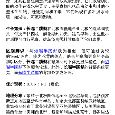
涂，尤其在繁殖期选择湿草甸或泥炭沼泽。它们以缝纫机
般的动作在浅水中觅食，主要食物包括昆虫幼虫和其他小
型水生生物。迁徙期间和冬季，它们出现在多种淡水环
境，如湖泊、河流和湿地。
生长繁殖：
长嘴半蹼鹬
在北极圈低地至亚北极的湿草甸筑
巢，每次产卵四枚，孵化期约20天。雏鸟早熟，出生数小
时后即可自行觅食。雄鸟负责照料雏鸟直至它们离巢。
区别辨识：
与
短嘴半蹼鹬
极为相似，但可通过尖锐
的‘keek’叫声、较为驼背的体态、略长的喙和更高的身高
加以区分。
长嘴半蹼鹬
在繁殖羽时下体更显深橙色，而
短
嘴半蹼鹬
下体颜色较浅。此外，
长嘴半蹼鹬
的背部条纹更
宽，而
短嘴半蹼鹬
的背部条纹更细碎。
保护现状：
IUCN：NT（近危）
地理分布：
繁殖于北极圈低地至亚北极湿草甸，包括俄罗
斯远东地区至楚科奇半岛，加拿大北部至努纳武特地区。
非繁殖期分布于北美洲温带至亚热带地区，从美国南部、
墨西哥至中美洲西北部，包括加利福尼亚南部、佛罗里达