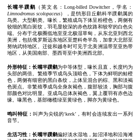
长嘴半蹼鹬
（英文名：Long-billed Dowitcher，学名：
Limnodromus scolopaceus
），是鸻形目丘鹬科半蹼鹬属的
鸟类。大型鹬类。喙长，繁殖成鸟下体呈粉橙色，两侧有
较细的黑白斑纹，羽毛显较深的赤色纹路和较窄的白色尖
端。分布于北极圈低地至亚北极湿草甸，从东北亚到西北
美洲，包括俄罗斯远东地区至楚科奇半岛，加拿大北部至
努纳武特地区。迁徙和越冬时可见于北美洲温带至亚热带
地区，从美国南部、墨西哥至中美洲西北部。
外形特征：
长嘴半蹼鹬
为中等体型，喙长且直，长度约为
头部的两倍。繁殖季节成鸟头顶暗色，下体为鲜明的鲑橙
色，两侧有细密的黑白条纹，上体呈混合的棕、黑和淡褐
色斑点。非繁殖季成鸟全身灰褐色，腹部较淡，胸部与腹
部颜色对比明显。亚成鸟总体灰褐色，翼上覆羽有赤色边
缘。喙黑色，基部橄榄绿至黄绿色，脚亦为黄绿色。
鸣叫特征：
叫声为尖锐的‘keek’，有时会连续发出一系列
音节。
生活习性：
长嘴半蹼鹬
偏好淡水湿地，如沼泽地和沿海滩