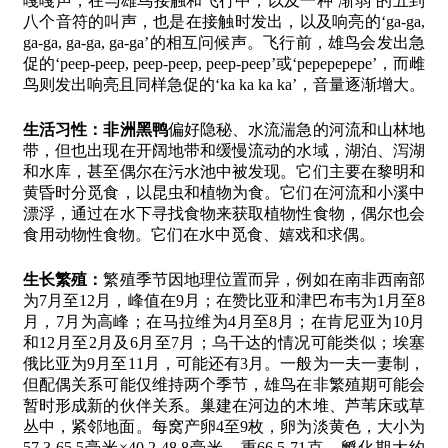
嘎嘎声，在与雄鸟接触和飞行中，以及一种‘渐弱’的五到
八个音符的叫声，也是在接触时发出，以及响亮的‘ga-ga,
ga-ga, ga-ga, ga-ga’的相互问候声。飞行前，雄鸟会发出急
促的‘peep-peep, peep-peep, peep-peep’或‘pepepepepe’，而雌
鸟则发出响亮且同样急促的‘ka ka ka ka’，音量逐渐增大。
生活习性：
非洲黑鸭
偏好隐秘、水流湍急的河流和山林地
带，但也出现在开阔地带和缓慢流动的水域，湖泊、泻湖
和水库，甚至偶尔在污水池中被发现。它们主要在黎明和
黄昏时分觅食，以昆虫和植物为食。它们在河流和小溪中
漂浮，通过在水下寻找食物来获取植物性食物，偶尔也会
食用动物性食物。它们在水中觅食、嬉戏和求偶。
生长繁殖：
繁殖季节因地理位置而异，例如在南非西南部
为7月至12月，峰值在9月；在赞比亚和津巴布韦为1月至8
月，7月为高峰；在马拉维为4月至8月；在肯尼亚为10月
和12月至2月及6月至7月；乌干达的情况可能类似；埃塞
俄比亚为9月至11月，可能还有3月。一般为一夫一妻制，
但配偶关系可能仅维持两个季节，雄鸟在非繁殖期可能会
暂时形成新的伙伴关系。巢建在河边的木堆、芦苇床或草
丛中，紧邻地面。每窝产卵4至9枚，卵为淡黄色，大小为
57.3-65.5毫米×40.2-48.8毫米，重66.5-71克。孵化期大约