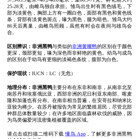
25-28天，由雌鸟独自承担。雏鸟出生时有黑色绒毛，下
部为淡黄色，胸部上方有一圈白色，面部有黑色和黄色线
条，背部有淡黄色斑点，喙为黑色，腿为暗色。雏鸟大约
86天后离巢，由雌鸟照顾，虽然有时会在夜间与雄鸟会
合。
区别辨识：
非洲黑鸭
与类似的
非洲黄嘴鸭
的区别在于颜色
更深，颈部更短，喙为深色而非鲜艳的黄色。幼鸟与成鸟
的区别在于幼鸟有更细的淡褐色条纹，腹部为白色。
保护现状：
IUCN：LC（无危）
地理分布：
非洲黑鸭
主要分布在东非和南非，从南非北至
南苏丹和埃塞俄比亚，西部非洲的尼日利亚东南部、喀麦
隆和加蓬也有分布。在南非相当普遍，在安哥拉和纳米比
亚较为稀少。在苏丹被报告为常见的繁殖居民，尽管北部
种群总体数量较少；在许多地区面临森林砍伐的威胁，因
为鸟类偏爱河流密集植被覆盖的区域。
请点击或扫描二维码下载
懂鸟 App
，了解更多非洲黑鸭