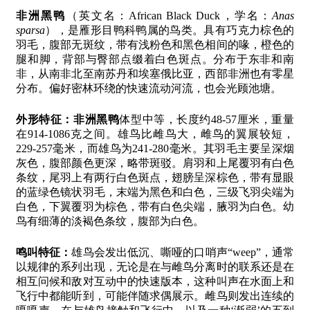
非洲黑鸭
（英文名：African Black Duck，学名：
Anas
sparsa
），是雁形目鸭科鸭属的鸟类。具有巧克力棕色的
羽毛，腹部无斑纹，带有浅粉色和黑色相间的喙，橙色的
腿和脚，背部与臀部点缀着白色斑点。分布于东非和南
非，从南非北至南苏丹和埃塞俄比亚，西部非洲也有零星
分布。偏好密林环绕的快速流动河流，也会光顾池塘。
外形特征：
非洲黑鸭
体型中等，长度约48-57厘米，重量
在914-1086克之间。雄鸟比雌鸟大，雌鸟的翼展较短，
229-257毫米，而雄鸟为241-280毫米。其羽毛主要呈深烟
灰色，腹部颜色更深，略带斑驳。肩羽和上尾覆羽有白色
条纹，尾羽上有两行白色斑点，翅膀呈深棕色，带有显眼
的蓝绿色镜状羽毛，末端为黑色和白色，三级飞羽尖端为
白色，下翼覆羽为棕色，带有白色尖端，腋羽为白色。幼
鸟有细薄的淡褐色条纹，腹部为白色。
鸣叫特征：
雄鸟会发出低沉、嘶哑的口哨声“weep”，通常
以规律的系列出现，无论是在与雌鸟分离时的联系还是在
相互问候和敌对互动中的快速版本，这种叫声在水面上和
飞行中都能听到，可能伴随求偶展示。雌鸟则发出连续的