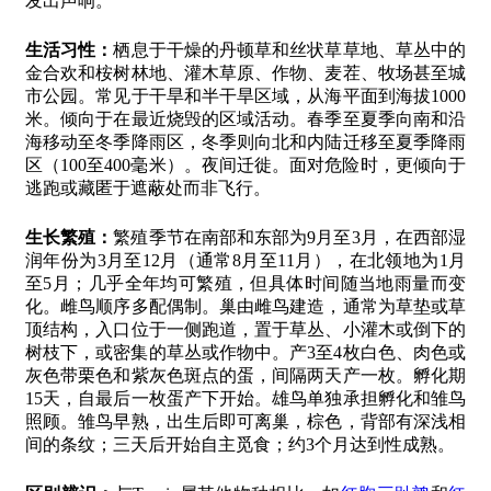
发出声响。
生活习性：
栖息于干燥的丹顿草和丝状草草地、草丛中的
金合欢和桉树林地、灌木草原、作物、麦茬、牧场甚至城
市公园。常见于干旱和半干旱区域，从海平面到海拔1000
米。倾向于在最近烧毁的区域活动。春季至夏季向南和沿
海移动至冬季降雨区，冬季则向北和内陆迁移至夏季降雨
区（100至400毫米）。夜间迁徙。面对危险时，更倾向于
逃跑或藏匿于遮蔽处而非飞行。
生长繁殖：
繁殖季节在南部和东部为9月至3月，在西部湿
润年份为3月至12月（通常8月至11月），在北领地为1月
至5月；几乎全年均可繁殖，但具体时间随当地雨量而变
化。雌鸟顺序多配偶制。巢由雌鸟建造，通常为草垫或草
顶结构，入口位于一侧跑道，置于草丛、小灌木或倒下的
树枝下，或密集的草丛或作物中。产3至4枚白色、肉色或
灰色带栗色和紫灰色斑点的蛋，间隔两天产一枚。孵化期
15天，自最后一枚蛋产下开始。雄鸟单独承担孵化和雏鸟
照顾。雏鸟早熟，出生后即可离巢，棕色，背部有深浅相
间的条纹；三天后开始自主觅食；约3个月达到性成熟。