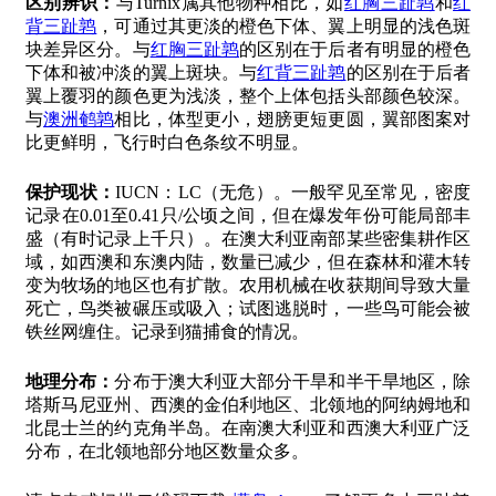
区别辨识：
与Turnix属其他物种相比，如
红胸三趾鹑
和
红
背三趾鹑
，可通过其更淡的橙色下体、翼上明显的浅色斑
块差异区分。与
红胸三趾鹑
的区别在于后者有明显的橙色
下体和被冲淡的翼上斑块。与
红背三趾鹑
的区别在于后者
翼上覆羽的颜色更为浅淡，整个上体包括头部颜色较深。
与
澳洲鹌鹑
相比，体型更小，翅膀更短更圆，翼部图案对
比更鲜明，飞行时白色条纹不明显。
保护现状：
IUCN：LC（无危）。一般罕见至常见，密度
记录在0.01至0.41只/公顷之间，但在爆发年份可能局部丰
盛（有时记录上千只）。在澳大利亚南部某些密集耕作区
域，如西澳和东澳内陆，数量已减少，但在森林和灌木转
变为牧场的地区也有扩散。农用机械在收获期间导致大量
死亡，鸟类被碾压或吸入；试图逃脱时，一些鸟可能会被
铁丝网缠住。记录到猫捕食的情况。
地理分布：
分布于澳大利亚大部分干旱和半干旱地区，除
塔斯马尼亚州、西澳的金伯利地区、北领地的阿纳姆地和
北昆士兰的约克角半岛。在南澳大利亚和西澳大利亚广泛
分布，在北领地部分地区数量众多。