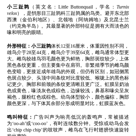
小三趾鹑
（英文名：Little Buttonquail，学名：
Turnix
velox
），是鸻形目三趾鹑科三趾鹑属的鸟类。避开东北部
西澳（金伯利地区）、北领地（阿纳姆地）及北昆士兰
（约克角半岛）。其最显著的外部特征是拥有大而淡色的
喙和明亮的眼睛。
外形特征：
小三趾鹑
体长12至16厘米，体重因性别不同，
雄鸟介于28至44克，雌鸟介于39至64克，雌鸟通常体型更
大。雌鸟较雄鸟羽毛颜色更为鲜艳，胸部斑纹较少，上体
黑色条纹更重，但主要集中在肩羽。非繁殖季节的雌鸟颜
色变暗，更接近成年雄鸟的外观，但仍有区别，如冠侧黑
色斑点较少、头顶中间条纹对比度较低、喉咙上的黑色标
记更少、胸部和前颈的条纹更清晰且更广泛。虹膜呈奶油
色或黄色，喙淡灰色或棕色，边缘较浅，鼻基和喙尖呈灰
褐色，腿粉红色或棕色。幼鸟体型较小，颜色偏棕，胸部
颜色更深，与下体其余部分形成明显对比，虹膜蓝灰色。
鸣叫特征：
广告叫声为响亮低沉的轰鸣声，常被描述
为‘oo-ah’或‘coo-oo’，有时连续数分钟。受惊或幼鸟会发
出‘chip chip chip’的吱吱声，雌鸟在飞行时翅膀快速旋转