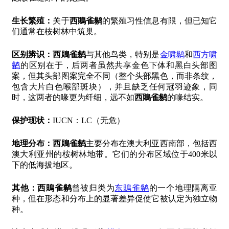
生长繁殖：
关于
西鵙雀鹟
的繁殖习性信息有限，但已知它
们通常在桉树林中筑巢。
区别辨识：
西鵙雀鹟
与其他鸟类，特别是
金啸鹟
和
西方啸
鹟
的区别在于，后两者虽然共享金色下体和黑白头部图
案，但其头部图案完全不同（整个头部黑色，而非条纹，
包含大片白色喉部斑块），并且缺乏任何冠羽迹象，同
时，这两者的喙更为纤细，远不如
西鵙雀鹟
的喙结实。
保护现状：
IUCN：LC（无危）
地理分布：
西鵙雀鹟
主要分布在澳大利亚西南部，包括西
澳大利亚州的桉树林地带。它们的分布区域位于400米以
下的低海拔地区。
其他：
西鵙雀鹟
曾被归类为
东鵙雀鹟
的一个地理隔离亚
种，但在形态和分布上的显著差异促使它被认定为独立物
种。