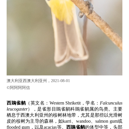
澳大利亚西澳大利亚州，2021-08-01
©
阿阿阿阿信
西鵙雀鹟
（英文名：Western Shriketit，学名：
Falcunculus
leucogaster
），是雀形目鵙雀鹟科鵙雀鹟属的鸟类。主要
栖息于西澳大利亚州的桉树林地带，尤其是那些以光滑树
皮的桉树为主导的森林，如karri、wandoo、salmon gum或
flooded gum，以及acacias等。
西鵙雀鹟
的体型中等，头部