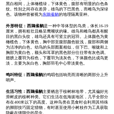
黑白相间，上体橄榄绿，下体黄色，腹部有明显的白色条
纹。性别之间存在差异，雄鸟的下巴黑色，而雌鸟为深绿
色。该物种曾被视为
东鵙雀鹟
的地理隔离亚种。
外形特征：
西鵙雀鹟
是一种中等体型的鸟类，体长16-19
厘米，拥有粗壮且略呈鹰嘴状的喙。雄鸟和雌鸟都具有醒
目的黑白头纹，雄鸟还具有可竖立的冠羽。上体颜色为黄
橄榄色，下体黄色，胸中部至腹部颜色较浅，腹部和两侧
为洁净的白色。幼鸟的头部图案相似，但下巴、喉咙和上
胸部为黄白色，额头和耳罩的黑色部分往往带有灰色调。
翅膀上覆羽为棕色，下覆羽为淡灰色，下体颜色比成鸟更
淡，主要为灰白色，胸部羽毛中心带淡黄色。
鸣叫特征：
西鵙雀鹟
的鸣唱包括响亮而清晰的两部分上升
哨声。
生活习性：
西鵙雀鹟
主要栖息于桉树林地带，尤其偏好光
滑树皮的桉树种类。它们生活在低海拔地区，几乎全部分
布在400米以下的高度。这种鸟类在觅食时会利用其特殊
的脚部技巧固定猎物，有时甚至使用小树枝作为工具获取
隐蔽在缝隙中的昆虫。