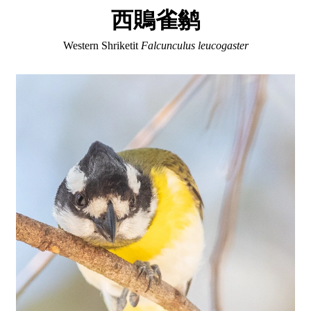
西鵙雀鹟
Western Shriketit
Falcunculus leucogaster