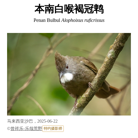
本南白喉褐冠鹎
Penan Bulbul
Alophoixus ruficrissus
马来西亚沙巴，2025-06-22
©
曾祥乐-乐哉荒野
特约摄影师