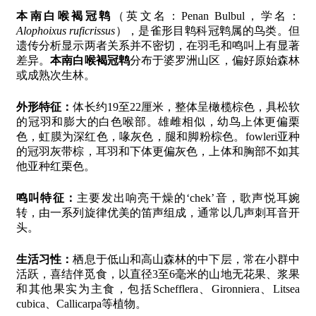
本南白喉褐冠鹎
（英文名：Penan Bulbul，学名：
Alophoixus ruficrissus
），是雀形目鹎科冠鹎属的鸟类。但
遗传分析显示两者关系并不密切，在羽毛和鸣叫上有显著
差异。
本南白喉褐冠鹎
分布于婆罗洲山区，偏好原始森林
或成熟次生林。
外形特征：
体长约19至22厘米，整体呈橄榄棕色，具松软
的冠羽和膨大的白色喉部。雄雌相似，幼鸟上体更偏栗
色，虹膜为深红色，喙灰色，腿和脚粉棕色。fowleri亚种
的冠羽灰带棕，耳羽和下体更偏灰色，上体和胸部不如其
他亚种红栗色。
鸣叫特征：
主要发出响亮干燥的‘chek’音，歌声悦耳婉
转，由一系列旋律优美的笛声组成，通常以几声刺耳音开
头。
生活习性：
栖息于低山和高山森林的中下层，常在小群中
活跃，喜结伴觅食，以直径3至6毫米的山地无花果、浆果
和其他果实为主食，包括Schefflera、Gironniera、Litsea
cubica、Callicarpa等植物。