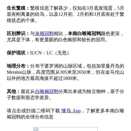
生长繁殖：
繁殖信息了解甚少，仅知在3月底发现蛋，5月
底有刚离巢的幼鸟，以及12月初、2月初和3月底有处于繁
殖状态的个体。
区别辨识：
与
灰颊冠鹎
相比，
本南白喉褐冠鹎
颜色更深，
尤其是下体，有更显眼的白色喉部和较长的冠羽。
保护现状：
IUCN：LC（无危）
地理分布：
分布于婆罗洲的山脉区域，包括加里曼丹岛的
Meratus山脉，高度范围从305米至2650米，但在金马伦山
以外的地方最高海拔不超过1800米。
其他：
最近从
白喉褐冠鹎
分离出来成为独立物种，基于分
子数据和形态学差异。
请点击或扫描二维码下载
懂鸟 App
，了解更多本南白喉
褐冠鹎的全球分布信息